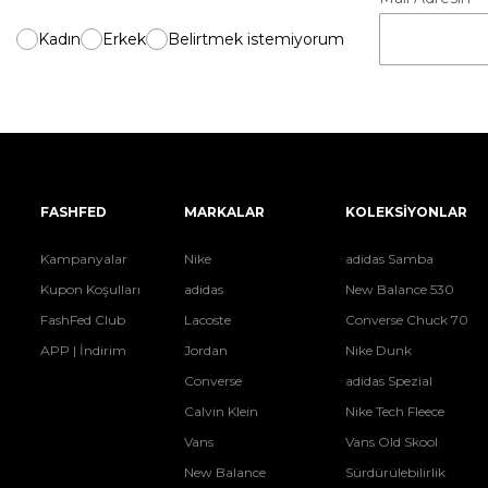
Kadın
Erkek
Belirtmek istemiyorum
FASHFED
MARKALAR
KOLEKSİYONLAR
Kampanyalar
Nike
adidas Samba
Kupon Koşulları
adidas
New Balance 530
FashFed Club
Lacoste
Converse Chuck 70
APP | İndirim
Jordan
Nike Dunk
Converse
adidas Spezial
Calvin Klein
Nike Tech Fleece
Vans
Vans Old Skool
New Balance
Sürdürülebilirlik