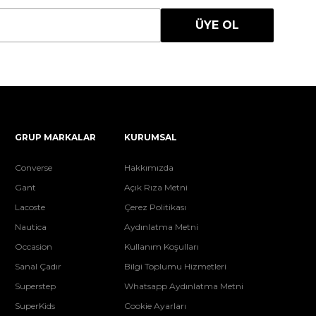
ÜYE OL
GRUP MARKALAR
KURUMSAL
Converse
Hakkımızda
Gant
Açık Rıza Metni
Lacoste
Çerez Politikası
Nautica
Aydınlatma Metni
Occasion
Kullanım Koşulları
Sanal Çadır
Bilgi Toplumu Hizmetleri
Superstep
Whatsapp Aydınlatma Metni
SuperKids
Cookie Ayarları