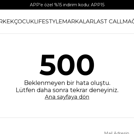
APP'e özel %15 indirim kodu: APP15
RKEK
ÇOCUK
LIFESTYLE
MARKALAR
LAST CALL
MA
500
Beklenmeyen bir hata oluştu.
Lütfen daha sonra tekrar deneyiniz.
Ana sayfaya dön
Mail Adresin