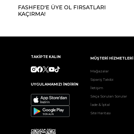
FASHFED'E ÜYE OL FIRSATLARI
KAÇIRMA!
TAKİPTE KALIN
MÜŞTERİ HİZMETLERİ
Mağazalar
Sipariş Takibi
UYGULAMAMIZI İNDİRİN
İletişim
Sıkça Sorulan Sorular
İade & İptal
Site Haritası