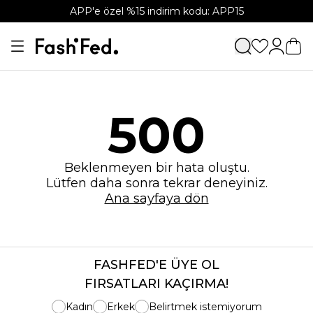
APP'e özel %15 indirim kodu: APP15
500
Beklenmeyen bir hata oluştu.
Lütfen daha sonra tekrar deneyiniz.
Ana sayfaya dön
FASHFED'E ÜYE OL
FIRSATLARI KAÇIRMA!
Kadın
Erkek
Belirtmek istemiyorum