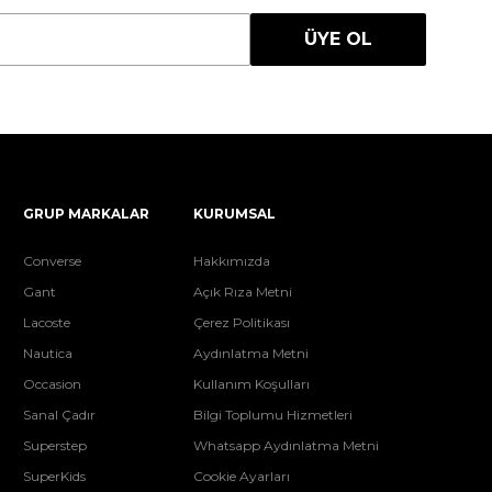
ÜYE OL
GRUP MARKALAR
KURUMSAL
Converse
Hakkımızda
Gant
Açık Rıza Metni
Lacoste
Çerez Politikası
Nautica
Aydınlatma Metni
Occasion
Kullanım Koşulları
Sanal Çadır
Bilgi Toplumu Hizmetleri
Superstep
Whatsapp Aydınlatma Metni
SuperKids
Cookie Ayarları