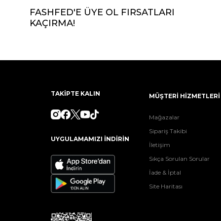
FASHFED'E ÜYE OL FIRSATLARI
KAÇIRMA!
TAKİPTE KALIN
MÜŞTERİ HİZMETLERİ
Mağazalar
Sipariş Takibi
UYGULAMAMIZI İNDİRİN
İletişim
Sıkça Sorulan Sorular
İade & İptal
Site Haritası