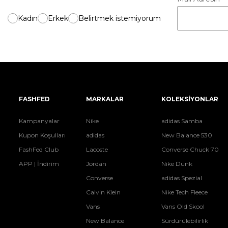
Kadın
Erkek
Belirtmek istemiyorum
FASHFED
MARKALAR
KOLEKSİYONLAR
Kampanyalar
Nike
adidas Samba
Kupon Koşulları
adidas
New Balance 530
FashFed Club
Lacoste
Converse Chuck 70
APP | İndirim
Jordan
Nike Dunk
Converse
adidas Spezial
Calvin Klein
Nike Tech Fleece
Vans
Vans Old Skool
New Balance
Sürdürülebilirlik