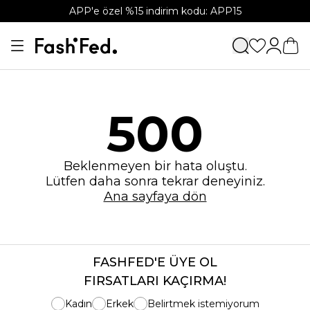
APP'e özel %15 indirim kodu: APP15
500
Beklenmeyen bir hata oluştu.
Lütfen daha sonra tekrar deneyiniz.
Ana sayfaya dön
FASHFED'E ÜYE OL
FIRSATLARI KAÇIRMA!
Kadın
Erkek
Belirtmek istemiyorum