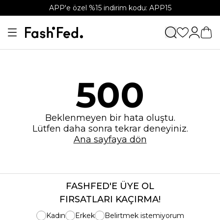
APP'e özel %15 indirim kodu: APP15
500
Beklenmeyen bir hata oluştu.
Lütfen daha sonra tekrar deneyiniz.
Ana sayfaya dön
FASHFED'E ÜYE OL
FIRSATLARI KAÇIRMA!
Kadın
Erkek
Belirtmek istemiyorum