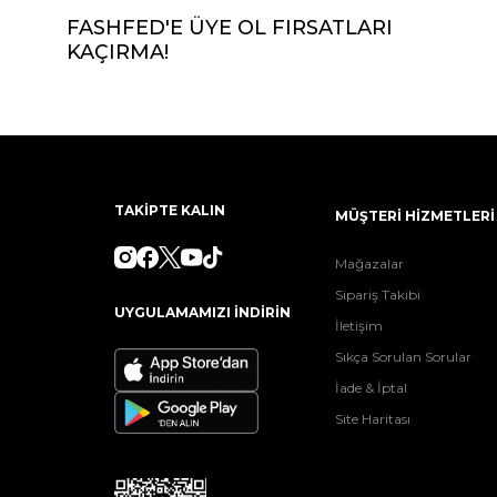
FASHFED'E ÜYE OL FIRSATLARI
KAÇIRMA!
TAKİPTE KALIN
MÜŞTERİ HİZMETLERİ
Mağazalar
Sipariş Takibi
UYGULAMAMIZI İNDİRİN
İletişim
Sıkça Sorulan Sorular
İade & İptal
Site Haritası