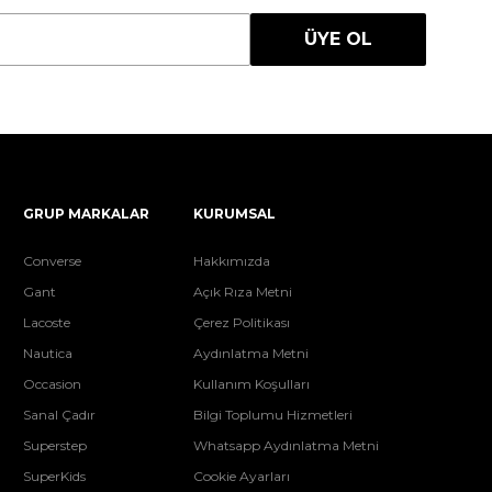
ÜYE OL
GRUP MARKALAR
KURUMSAL
Converse
Hakkımızda
Gant
Açık Rıza Metni
Lacoste
Çerez Politikası
Nautica
Aydınlatma Metni
Occasion
Kullanım Koşulları
Sanal Çadır
Bilgi Toplumu Hizmetleri
Superstep
Whatsapp Aydınlatma Metni
SuperKids
Cookie Ayarları