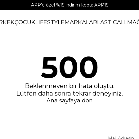
APP'e özel %15 indirim kodu: APP15
RKEK
ÇOCUK
LIFESTYLE
MARKALAR
LAST CALL
MA
500
Beklenmeyen bir hata oluştu.
Lütfen daha sonra tekrar deneyiniz.
Ana sayfaya dön
Mail Adresin