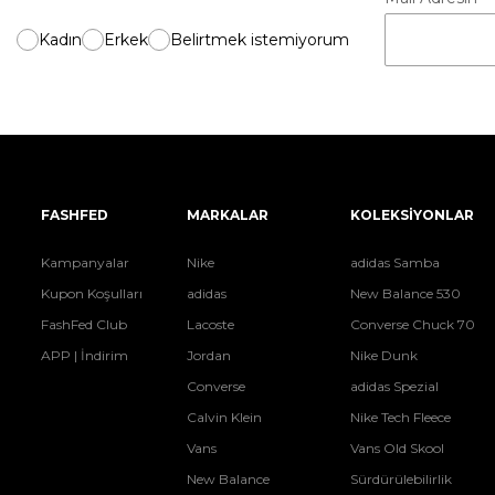
Kadın
Erkek
Belirtmek istemiyorum
FASHFED
MARKALAR
KOLEKSİYONLAR
Kampanyalar
Nike
adidas Samba
Kupon Koşulları
adidas
New Balance 530
FashFed Club
Lacoste
Converse Chuck 70
APP | İndirim
Jordan
Nike Dunk
Converse
adidas Spezial
Calvin Klein
Nike Tech Fleece
Vans
Vans Old Skool
New Balance
Sürdürülebilirlik