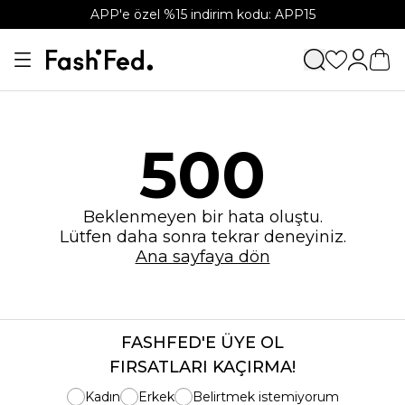
APP'e özel %15 indirim kodu: APP15
500
Beklenmeyen bir hata oluştu.
Lütfen daha sonra tekrar deneyiniz.
Ana sayfaya dön
FASHFED'E ÜYE OL
FIRSATLARI KAÇIRMA!
Kadın
Erkek
Belirtmek istemiyorum