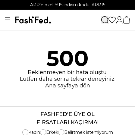
APP'e özel %15 indirim kodu: APP15
500
Beklenmeyen bir hata oluştu.
Lütfen daha sonra tekrar deneyiniz.
Ana sayfaya dön
FASHFED'E ÜYE OL
FIRSATLARI KAÇIRMA!
Kadın
Erkek
Belirtmek istemiyorum