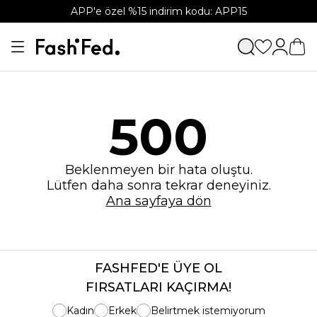
APP'e özel %15 indirim kodu: APP15
500
Beklenmeyen bir hata oluştu.
Lütfen daha sonra tekrar deneyiniz.
Ana sayfaya dön
FASHFED'E ÜYE OL
FIRSATLARI KAÇIRMA!
Kadın
Erkek
Belirtmek istemiyorum