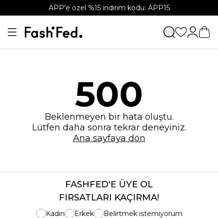
APP'e özel %15 indirim kodu: APP15
500
Beklenmeyen bir hata oluştu.
Lütfen daha sonra tekrar deneyiniz.
Ana sayfaya dön
FASHFED'E ÜYE OL
FIRSATLARI KAÇIRMA!
Kadın
Erkek
Belirtmek istemiyorum