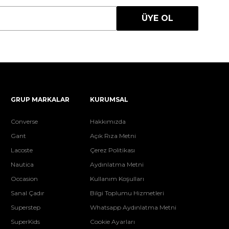
ÜYE OL
GRUP MARKALAR
KURUMSAL
Converse
Hakkımızda
Gant
Açık Rıza Metni
Lacoste
Çerez Politikası
Nautica
Aydınlatma Metni
Occasion
Kullanım Koşulları
Sanal Çadır
Bilgi Toplumu Hizmetleri
Superstep
Whatsapp Aydınlatma Metni
SuperKids
Cookie Ayarları