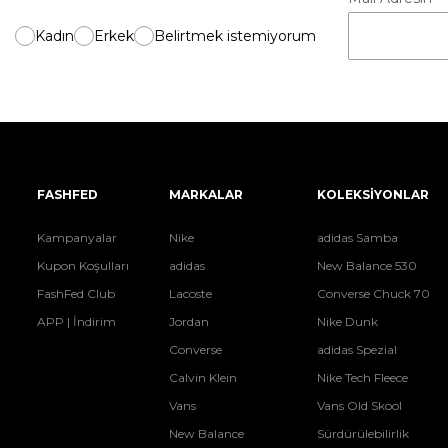
Kadın
Erkek
Belirtmek istemiyorum
FASHFED
MARKALAR
KOLEKSİYONLAR
Kampanyalar
Nike
adidas Samba
Kupon Koşulları
adidas
New Balance 530
FashFed Club
Lacoste
Converse Chuck 70
APP | İndirim
Jordan
Nike Dunk
Converse
adidas Spezial
Calvin Klein
Nike Tech Fleece
Vans
Vans Old Skool
New Balance
Sürdürülebilirlik