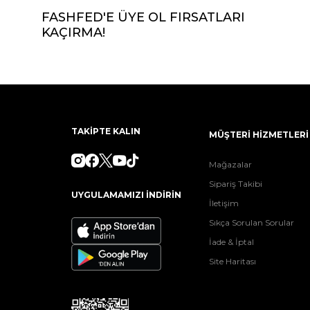
FASHFED'E ÜYE OL FIRSATLARI
KAÇIRMA!
TAKİPTE KALIN
MÜŞTERİ HİZMETLERİ
Mağazalar
Sipariş Takibi
UYGULAMAMIZI İNDİRİN
İletişim
Sıkça Sorulan Sorular
İade & İptal
Site Haritası