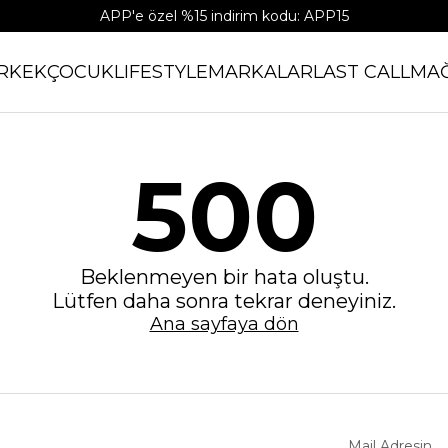
APP'e özel %15 indirim kodu: APP15
RKEK
ÇOCUK
LIFESTYLE
MARKALAR
LAST CALL
MA
500
Beklenmeyen bir hata oluştu.
Lütfen daha sonra tekrar deneyiniz.
Ana sayfaya dön
Mail Adresin