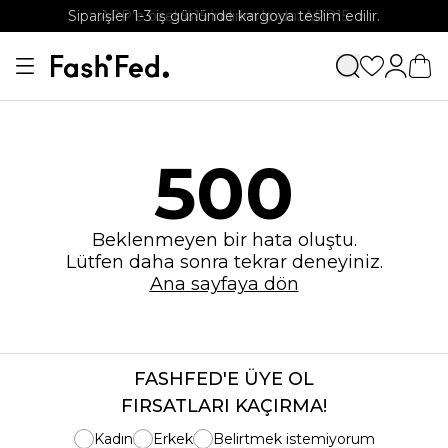
Siparişler 1-3 iş gününde kargoya teslim edilir.
APP'e özel %15 indirim kodu: APP15
500
Beklenmeyen bir hata oluştu.
Lütfen daha sonra tekrar deneyiniz.
Ana sayfaya dön
FASHFED'E ÜYE OL
FIRSATLARI KAÇIRMA!
Kadın
Erkek
Belirtmek istemiyorum