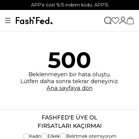
APP'e özel %15 indirim kodu: APP15
500
Beklenmeyen bir hata oluştu.
Lütfen daha sonra tekrar deneyiniz.
Ana sayfaya dön
FASHFED'E ÜYE OL
FIRSATLARI KAÇIRMA!
Kadın
Erkek
Belirtmek istemiyorum