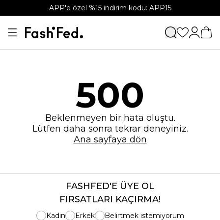
APP'e özel %15 indirim kodu: APP15
500
Beklenmeyen bir hata oluştu.
Lütfen daha sonra tekrar deneyiniz.
Ana sayfaya dön
FASHFED'E ÜYE OL
FIRSATLARI KAÇIRMA!
Kadın
Erkek
Belirtmek istemiyorum