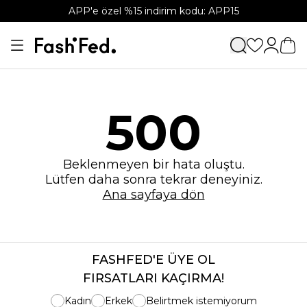
APP'e özel %15 indirim kodu: APP15
500
Beklenmeyen bir hata oluştu.
Lütfen daha sonra tekrar deneyiniz.
Ana sayfaya dön
FASHFED'E ÜYE OL
FIRSATLARI KAÇIRMA!
Kadın
Erkek
Belirtmek istemiyorum