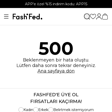
APP'e özel %15 indirim kodu: APP15
500
Beklenmeyen bir hata oluştu.
Lütfen daha sonra tekrar deneyiniz.
Ana sayfaya dön
FASHFED'E ÜYE OL
FIRSATLARI KAÇIRMA!
Kadın
Erkek
Belirtmek istemiyorum