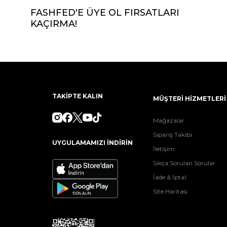
FASHFED'E ÜYE OL FIRSATLARI
KAÇIRMA!
TAKİPTE KALIN
MÜŞTERİ HİZMETLERİ
Mağazalar
Sipariş Takibi
UYGULAMAMIZI İNDİRİN
İletişim
Sıkça Sorulan Sorular
İade & İptal
Site Haritası