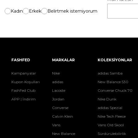
Kadın
Erkek
Belirtmek istemiyorum
FASHFED
MARKALAR
KOLEKSİYONLAR
Kampanyalar
Nike
adidas Samba
Kupon Koşulları
adidas
New Balance 530
FashFed Club
Lacoste
Converse Chuck 70
APP | İndirim
Jordan
Nike Dunk
Converse
adidas Spezial
Calvin Klein
Nike Tech Fleece
Vans
Vans Old Skool
New Balance
Sürdürülebilirlik