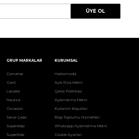
ÜYE OL
GRUP MARKALAR
KURUMSAL
Converse
Hakkımızda
Gant
Açık Rıza Metni
Lacoste
Çerez Politikası
Nautica
Aydınlatma Metni
Occasion
Kullanım Koşulları
Sanal Çadır
Bilgi Toplumu Hizmetleri
Superstep
Whatsapp Aydınlatma Metni
SuperKids
Cookie Ayarları