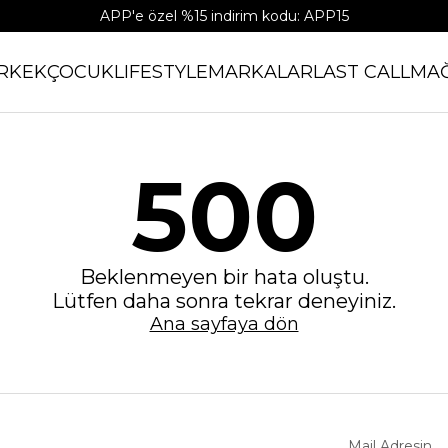
APP'e özel %15 indirim kodu: APP15
RKEK
ÇOCUK
LIFESTYLE
MARKALAR
LAST CALL
MA
500
Beklenmeyen bir hata oluştu.
Lütfen daha sonra tekrar deneyiniz.
Ana sayfaya dön
Mail Adresin