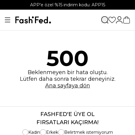
APP'e özel %15 indirim kodu: APP15
500
Beklenmeyen bir hata oluştu.
Lütfen daha sonra tekrar deneyiniz.
Ana sayfaya dön
FASHFED'E ÜYE OL
FIRSATLARI KAÇIRMA!
Kadın
Erkek
Belirtmek istemiyorum