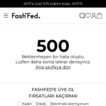
APP'e özel %15 indirim kodu: APP15
500
Beklenmeyen bir hata oluştu.
Lütfen daha sonra tekrar deneyiniz.
Ana sayfaya dön
FASHFED'E ÜYE OL
FIRSATLARI KAÇIRMA!
Kadın
Erkek
Belirtmek istemiyorum