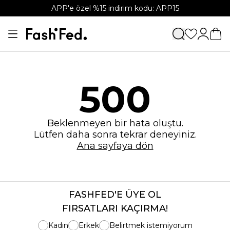
APP'e özel %15 indirim kodu: APP15
500
Beklenmeyen bir hata oluştu.
Lütfen daha sonra tekrar deneyiniz.
Ana sayfaya dön
FASHFED'E ÜYE OL
FIRSATLARI KAÇIRMA!
Kadın
Erkek
Belirtmek istemiyorum