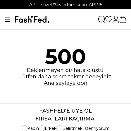
APP'e özel %15 indirim kodu: APP15
500
Beklenmeyen bir hata oluştu.
Lütfen daha sonra tekrar deneyiniz.
Ana sayfaya dön
FASHFED'E ÜYE OL
FIRSATLARI KAÇIRMA!
Kadın
Erkek
Belirtmek istemiyorum