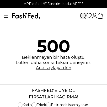
APP'e özel %15 indirim kodu: APP15
500
Beklenmeyen bir hata oluştu.
Lütfen daha sonra tekrar deneyiniz.
Ana sayfaya dön
FASHFED'E ÜYE OL
FIRSATLARI KAÇIRMA!
Kadın
Erkek
Belirtmek istemiyorum