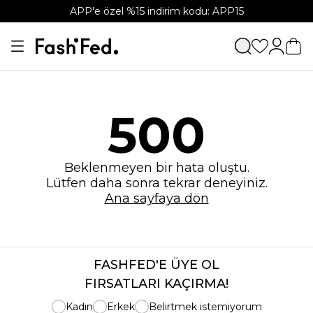
APP'e özel %15 indirim kodu: APP15
500
Beklenmeyen bir hata oluştu.
Lütfen daha sonra tekrar deneyiniz.
Ana sayfaya dön
FASHFED'E ÜYE OL
FIRSATLARI KAÇIRMA!
Kadın
Erkek
Belirtmek istemiyorum