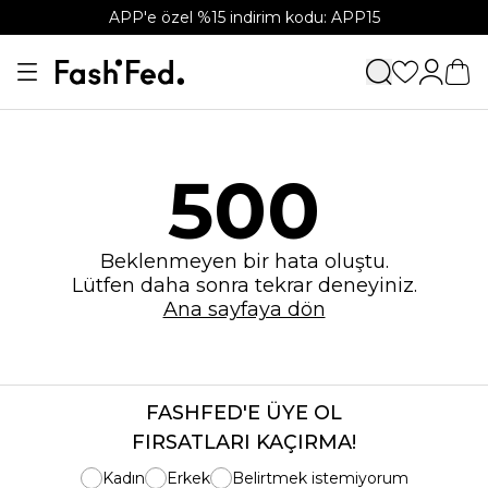
APP'e özel %15 indirim kodu: APP15
500
Beklenmeyen bir hata oluştu.
Lütfen daha sonra tekrar deneyiniz.
Ana sayfaya dön
FASHFED'E ÜYE OL
FIRSATLARI KAÇIRMA!
Kadın
Erkek
Belirtmek istemiyorum