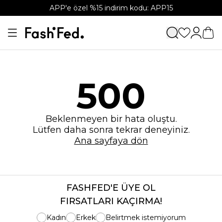
APP'e özel %15 indirim kodu: APP15
500
Beklenmeyen bir hata oluştu.
Lütfen daha sonra tekrar deneyiniz.
Ana sayfaya dön
FASHFED'E ÜYE OL
FIRSATLARI KAÇIRMA!
Kadın
Erkek
Belirtmek istemiyorum