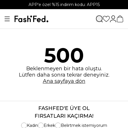
APP'e özel %15 indirim kodu: APP15
500
Beklenmeyen bir hata oluştu.
Lütfen daha sonra tekrar deneyiniz.
Ana sayfaya dön
FASHFED'E ÜYE OL
FIRSATLARI KAÇIRMA!
Kadın
Erkek
Belirtmek istemiyorum