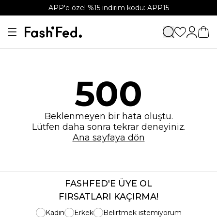
APP'e özel %15 indirim kodu: APP15
500
Beklenmeyen bir hata oluştu.
Lütfen daha sonra tekrar deneyiniz.
Ana sayfaya dön
FASHFED'E ÜYE OL
FIRSATLARI KAÇIRMA!
Kadın
Erkek
Belirtmek istemiyorum