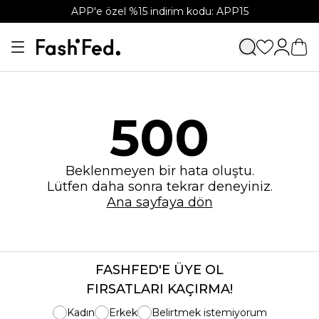
APP'e özel %15 indirim kodu: APP15
500
Beklenmeyen bir hata oluştu.
Lütfen daha sonra tekrar deneyiniz.
Ana sayfaya dön
FASHFED'E ÜYE OL
FIRSATLARI KAÇIRMA!
Kadın
Erkek
Belirtmek istemiyorum