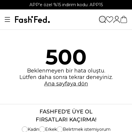
APP'e özel %15 indirim kodu: APP15
500
Beklenmeyen bir hata oluştu.
Lütfen daha sonra tekrar deneyiniz.
Ana sayfaya dön
FASHFED'E ÜYE OL
FIRSATLARI KAÇIRMA!
Kadın
Erkek
Belirtmek istemiyorum