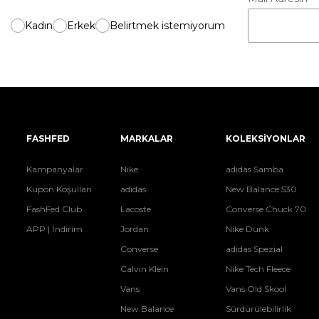
Kadın
Erkek
Belirtmek istemiyorum
FASHFED
MARKALAR
KOLEKSİYONLAR
Kampanyalar
Nike
adidas Samba
Kupon Koşulları
adidas
New Balance 530
FashFed Club
Lacoste
Converse Chuck 70
APP | İndirim
Jordan
Nike Dunk
Converse
adidas Spezial
Calvin Klein
Nike Tech Fleece
Vans
Vans Old Skool
New Balance
Sürdürülebilirlik