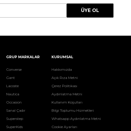
ÜYE OL
GRUP MARKALAR
KURUMSAL
Converse
Hakkımızda
Gant
Açık Rıza Metni
Lacoste
Çerez Politikası
Nautica
Aydınlatma Metni
Occasion
Kullanım Koşulları
Sanal Çadır
Bilgi Toplumu Hizmetleri
Superstep
Whatsapp Aydınlatma Metni
SuperKids
Cookie Ayarları