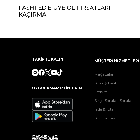
FASHFED'E ÜYE OL FIRSATLARI
KAÇIRMA!
TAKİPTE KALIN
MÜŞTERİ HİZMETLERİ
Mağazalar
Sipariş Takibi
UYGULAMAMIZI İNDİRİN
İletişim
Sıkça Sorulan Sorular
İade & İptal
Site Haritası