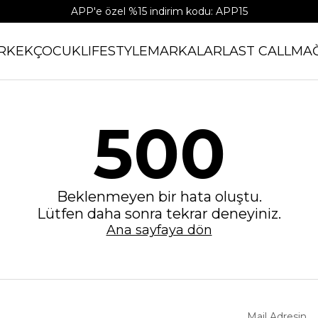
APP'e özel %15 indirim kodu: APP15
RKEK
ÇOCUK
LIFESTYLE
MARKALAR
LAST CALL
MA
500
Beklenmeyen bir hata oluştu.
Lütfen daha sonra tekrar deneyiniz.
Ana sayfaya dön
Mail Adresin