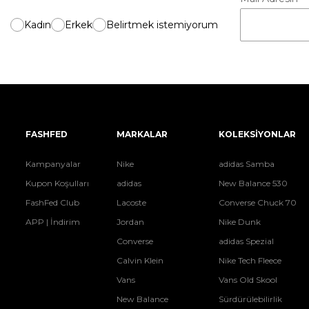
Kadın
Erkek
Belirtmek istemiyorum
FASHFED
MARKALAR
KOLEKSİYONLAR
Kampanyalar
Nike
adidas Samba
Kupon Koşulları
adidas
New Balance 530
FashFed Club
Lacoste
Converse Chuck 70
APP | İndirim
Jordan
Nike Dunk
Converse
adidas Spezial
Calvin Klein
Nike Tech Fleece
Vans
Vans Old Skool
New Balance
Sürdürülebilirlik