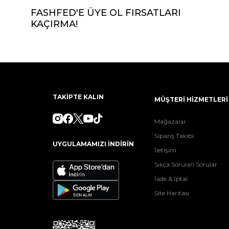
FASHFED'E ÜYE OL FIRSATLARI
KAÇIRMA!
TAKİPTE KALIN
MÜŞTERİ HİZMETLERİ
Mağazalar
Sipariş Takibi
UYGULAMAMIZI İNDİRİN
İletişim
Sıkça Sorulan Sorular
İade & İptal
Site Haritası