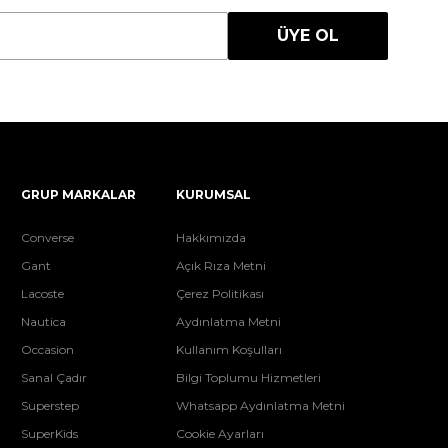
ÜYE OL
GRUP MARKALAR
KURUMSAL
Converse
Hakkımızda
Gant
Açık Rıza Metni
Lacoste
Çerez Politikası
Nautica
Aydınlatma Metni
Occasion
Kullanım Koşulları
Sanal Çadır
Bilgi Toplumu Hizmetleri
Superstep
Whatsapp Aydınlatma Metni
SuperKids
Cookie Ayarları