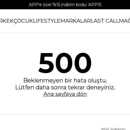
APP'e özel %15 indirim kodu: APP15
RKEK
ÇOCUK
LIFESTYLE
MARKALAR
LAST CALL
MA
500
Beklenmeyen bir hata oluştu.
Lütfen daha sonra tekrar deneyiniz.
Ana sayfaya dön
Mail Adresin