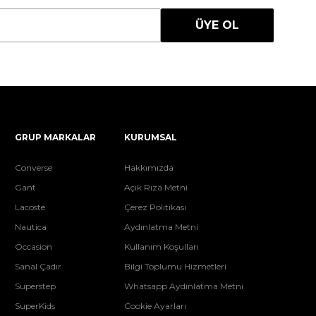
ÜYE OL
GRUP MARKALAR
KURUMSAL
Converse
Hakkımızda
Gant
Açık Rıza Metni
Lacoste
Çerez Politikası
Nautica
Aydınlatma Metni
Occasion
Kullanım Koşulları
Sanal Çadır
Bilgi Toplumu Hizmetleri
Superstep
Whatsapp Aydınlatma Metni
SuperKids
Cookie Ayarları