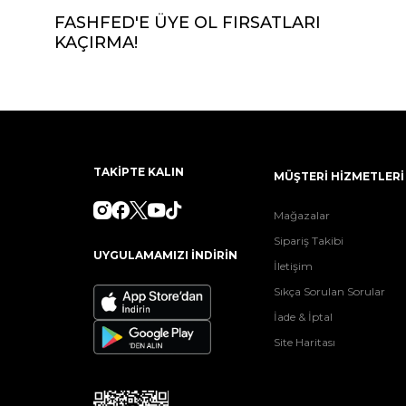
FASHFED'E ÜYE OL FIRSATLARI
KAÇIRMA!
TAKİPTE KALIN
MÜŞTERİ HİZMETLERİ
Mağazalar
Sipariş Takibi
UYGULAMAMIZI İNDİRİN
İletişim
Sıkça Sorulan Sorular
İade & İptal
Site Haritası