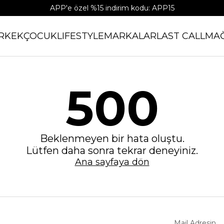
APP'e özel %15 indirim kodu: APP15
RKEK
ÇOCUK
LIFESTYLE
MARKALAR
LAST CALL
MA
500
Beklenmeyen bir hata oluştu.
Lütfen daha sonra tekrar deneyiniz.
Ana sayfaya dön
Mail Adresin