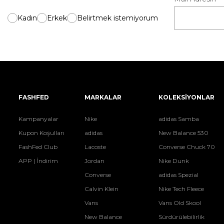
Kadın
Erkek
Belirtmek istemiyorum
FASHFED
MARKALAR
KOLEKSİYONLAR
Kampanyalar
Nike
adidas Samba
Kupon Koşulları
adidas
New Balance 530
FashFed Club
Lacoste
Converse Chuck 70
APP | İndirim
Jordan
Nike Dunk
Converse
adidas Spezial
Calvin Klein
Nike Tech Fleece
Vans
Vans Old Skool
New Balance
Sürdürülebilirlik