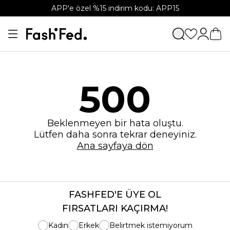
APP'e özel %15 indirim kodu: APP15
500
Beklenmeyen bir hata oluştu.
Lütfen daha sonra tekrar deneyiniz.
Ana sayfaya dön
FASHFED'E ÜYE OL
FIRSATLARI KAÇIRMA!
Kadın
Erkek
Belirtmek istemiyorum