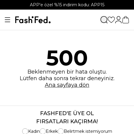
APP'e özel %15 indirim kodu: APP15
500
Beklenmeyen bir hata oluştu.
Lütfen daha sonra tekrar deneyiniz.
Ana sayfaya dön
FASHFED'E ÜYE OL
FIRSATLARI KAÇIRMA!
Kadın
Erkek
Belirtmek istemiyorum