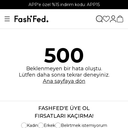
APP'e özel %15 indirim kodu: APP15
500
Beklenmeyen bir hata oluştu.
Lütfen daha sonra tekrar deneyiniz.
Ana sayfaya dön
FASHFED'E ÜYE OL
FIRSATLARI KAÇIRMA!
Kadın
Erkek
Belirtmek istemiyorum