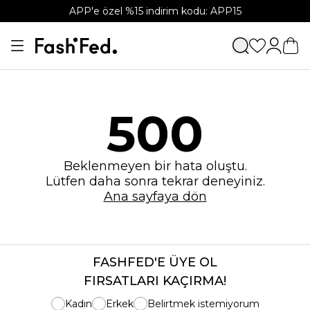
APP'e özel %15 indirim kodu: APP15
500
Beklenmeyen bir hata oluştu.
Lütfen daha sonra tekrar deneyiniz.
Ana sayfaya dön
FASHFED'E ÜYE OL
FIRSATLARI KAÇIRMA!
Kadın
Erkek
Belirtmek istemiyorum