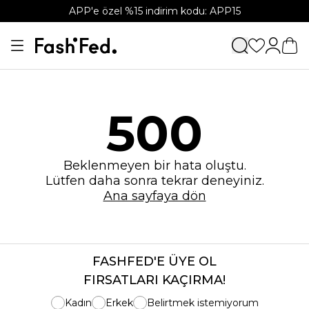
APP'e özel %15 indirim kodu: APP15
500
Beklenmeyen bir hata oluştu.
Lütfen daha sonra tekrar deneyiniz.
Ana sayfaya dön
FASHFED'E ÜYE OL
FIRSATLARI KAÇIRMA!
Kadın
Erkek
Belirtmek istemiyorum