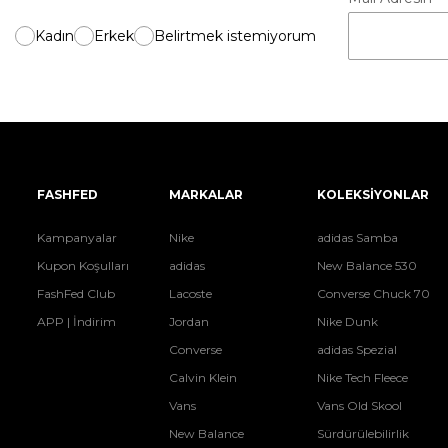
Kadın
Erkek
Belirtmek istemiyorum
FASHFED
MARKALAR
KOLEKSİYONLAR
Kampanyalar
Nike
adidas Samba
Kupon Koşulları
adidas
New Balance 530
FashFed Club
Lacoste
Converse Chuck 70
APP | İndirim
Jordan
Nike Dunk
Converse
adidas Spezial
Calvin Klein
Nike Tech Fleece
Vans
Vans Old Skool
New Balance
Sürdürülebilirlik