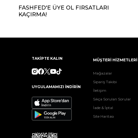
FASHFED'E ÜYE OL FIRSATLARI
KAÇIRMA!
TAKİPTE KALIN
MÜŞTERİ HİZMETLERİ
Mağazalar
Sipariş Takibi
UYGULAMAMIZI İNDİRİN
İletişim
Sıkça Sorulan Sorular
İade & İptal
Site Haritası