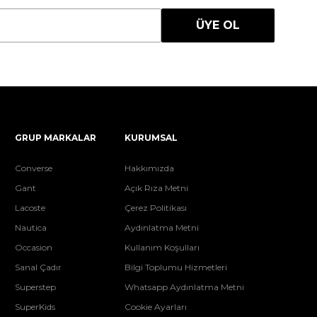
ÜYE OL
GRUP MARKALAR
KURUMSAL
Converse
Hakkımızda
Gant
Açık Rıza Metni
Lacoste
Çerez Politikası
Nautica
Aydınlatma Metni
Occasion
Kullanım Koşulları
Sanal Çadır
Bilgi Toplumu Hizmetleri
Superstep
Whatsapp Aydınlatma Metni
SuperKids
Cookie Ayarları