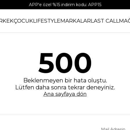
APP'e özel %15 indirim kodu: APP15
RKEK
ÇOCUK
LIFESTYLE
MARKALAR
LAST CALL
MA
500
Beklenmeyen bir hata oluştu.
Lütfen daha sonra tekrar deneyiniz.
Ana sayfaya dön
Mail Adresin