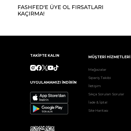
FASHFED'E ÜYE OL FIRSATLARI
KAÇIRMA!
TAKİPTE KALIN
MÜŞTERİ HİZMETLERİ
Mağazalar
Sipariş Takibi
UYGULAMAMIZI İNDİRİN
İletişim
Sıkça Sorulan Sorular
İade & İptal
Site Haritası