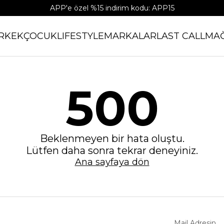
APP'e özel %15 indirim kodu: APP15
RKEK
ÇOCUK
LIFESTYLE
MARKALAR
LAST CALL
MA
500
Beklenmeyen bir hata oluştu.
Lütfen daha sonra tekrar deneyiniz.
Ana sayfaya dön
Mail Adresin