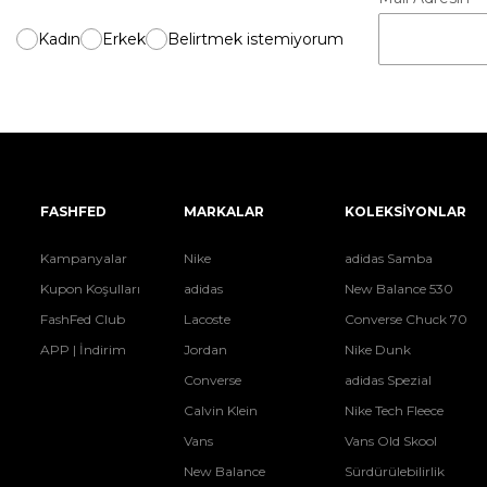
Kadın
Erkek
Belirtmek istemiyorum
FASHFED
MARKALAR
KOLEKSİYONLAR
Kampanyalar
Nike
adidas Samba
Kupon Koşulları
adidas
New Balance 530
FashFed Club
Lacoste
Converse Chuck 70
APP | İndirim
Jordan
Nike Dunk
Converse
adidas Spezial
Calvin Klein
Nike Tech Fleece
Vans
Vans Old Skool
New Balance
Sürdürülebilirlik