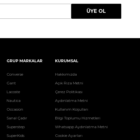
ÜYE OL
GRUP MARKALAR
KURUMSAL
Converse
Hakkımızda
Gant
Açık Rıza Metni
Lacoste
Çerez Politikası
Nautica
Aydınlatma Metni
Occasion
Kullanım Koşulları
Sanal Çadır
Bilgi Toplumu Hizmetleri
Superstep
Whatsapp Aydınlatma Metni
SuperKids
Cookie Ayarları