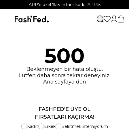
APP'e özel %15 indirim kodu: APP15
500
Beklenmeyen bir hata oluştu.
Lütfen daha sonra tekrar deneyiniz.
Ana sayfaya dön
FASHFED'E ÜYE OL
FIRSATLARI KAÇIRMA!
Kadın
Erkek
Belirtmek istemiyorum