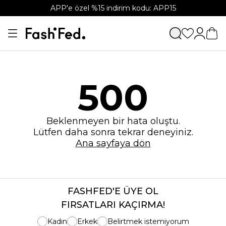
APP'e özel %15 indirim kodu: APP15
500
Beklenmeyen bir hata oluştu.
Lütfen daha sonra tekrar deneyiniz.
Ana sayfaya dön
FASHFED'E ÜYE OL
FIRSATLARI KAÇIRMA!
Kadın
Erkek
Belirtmek istemiyorum