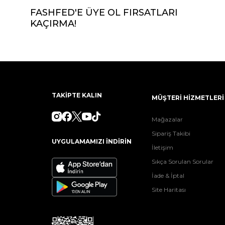
FASHFED'E ÜYE OL FIRSATLARI
KAÇIRMA!
TAKİPTE KALIN
MÜŞTERİ HİZMETLERİ
Mağazalar
Sipariş Takibi
UYGULAMAMIZI İNDİRİN
İletişim
Sıkça Sorulan Sorular
İade & İptal
Site Haritası