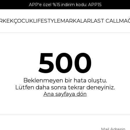
APP'e özel %15 indirim kodu: APP15
RKEK
ÇOCUK
LIFESTYLE
MARKALAR
LAST CALL
MA
500
Beklenmeyen bir hata oluştu.
Lütfen daha sonra tekrar deneyiniz.
Ana sayfaya dön
Mail Adresin