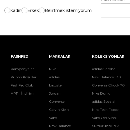
Kadın
Erkek
Belirtmek istemiyorum
FASHFED
MARKALAR
KOLEKSİYONLAR
Kampanyalar
Nike
adidas Samba
Kupon Koşulları
adidas
New Balance 530
FashFed Club
Lacoste
Converse Chuck 70
APP | İndirim
Jordan
Nike Dunk
Converse
adidas Spezial
Calvin Klein
Nike Tech Fleece
Vans
Vans Old Skool
New Balance
Sürdürülebilirlik