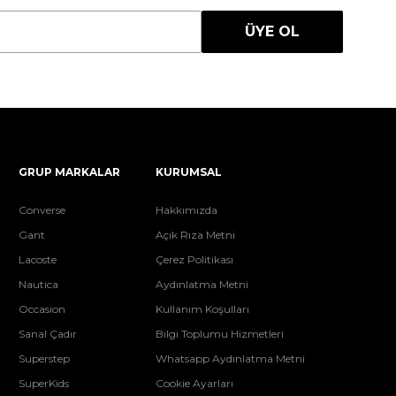
ÜYE OL
GRUP MARKALAR
KURUMSAL
Converse
Hakkımızda
Gant
Açık Rıza Metni
Lacoste
Çerez Politikası
Nautica
Aydınlatma Metni
Occasion
Kullanım Koşulları
Sanal Çadır
Bilgi Toplumu Hizmetleri
Superstep
Whatsapp Aydınlatma Metni
SuperKids
Cookie Ayarları