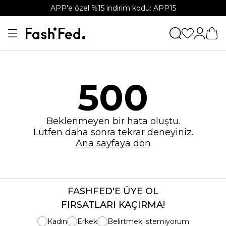
APP'e özel %15 indirim kodu: APP15
500
Beklenmeyen bir hata oluştu.
Lütfen daha sonra tekrar deneyiniz.
Ana sayfaya dön
FASHFED'E ÜYE OL
FIRSATLARI KAÇIRMA!
Kadın
Erkek
Belirtmek istemiyorum