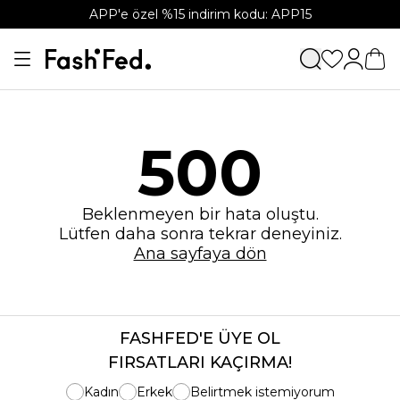
APP'e özel %15 indirim kodu: APP15
500
Beklenmeyen bir hata oluştu.
Lütfen daha sonra tekrar deneyiniz.
Ana sayfaya dön
FASHFED'E ÜYE OL
FIRSATLARI KAÇIRMA!
Kadın
Erkek
Belirtmek istemiyorum