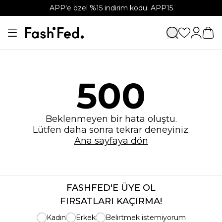
APP'e özel %15 indirim kodu: APP15
500
Beklenmeyen bir hata oluştu.
Lütfen daha sonra tekrar deneyiniz.
Ana sayfaya dön
FASHFED'E ÜYE OL
FIRSATLARI KAÇIRMA!
Kadın
Erkek
Belirtmek istemiyorum