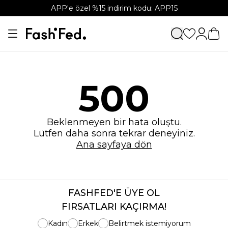
APP'e özel %15 indirim kodu: APP15
500
Beklenmeyen bir hata oluştu.
Lütfen daha sonra tekrar deneyiniz.
Ana sayfaya dön
FASHFED'E ÜYE OL
FIRSATLARI KAÇIRMA!
Kadın
Erkek
Belirtmek istemiyorum