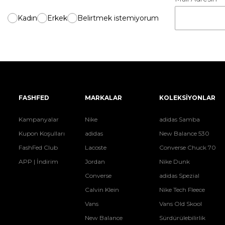
Kadın
Erkek
Belirtmek istemiyorum
FASHFED
MARKALAR
KOLEKSİYONLAR
Kampanyalar
Nike
adidas Samba
Kupon Koşulları
adidas
New Balance 530
FashFed Club
Lacoste
Converse Chuck 70
APP | İndirim
Jordan
Nike Dunk
Converse
adidas Spezial
Calvin Klein
Nike Tech Fleece
Vans
Vans Old Skool
New Balance
Sürdürülebilirlik