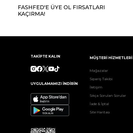
FASHFED'E ÜYE OL FIRSATLARI
KAÇIRMA!
TAKİPTE KALIN
MÜŞTERİ HİZMETLERİ
Mağazalar
Sipariş Takibi
UYGULAMAMIZI İNDİRİN
İletişim
Sıkça Sorulan Sorular
İade & İptal
Site Haritası