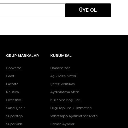
ÜYE OL
GRUP MARKALAR
KURUMSAL
Converse
Hakkımızda
Gant
Açık Rıza Metni
Lacoste
Çerez Politikası
Nautica
Aydınlatma Metni
Occasion
Kullanım Koşulları
Sanal Çadır
Bilgi Toplumu Hizmetleri
Superstep
Whatsapp Aydınlatma Metni
SuperKids
Cookie Ayarları