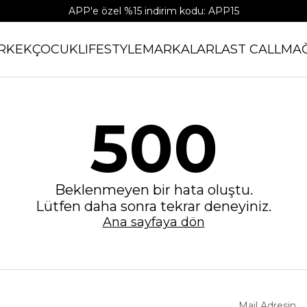
APP'e özel %15 indirim kodu: APP15
RKEK
ÇOCUK
LIFESTYLE
MARKALAR
LAST CALL
MA
500
Beklenmeyen bir hata oluştu.
Lütfen daha sonra tekrar deneyiniz.
Ana sayfaya dön
Mail Adresin