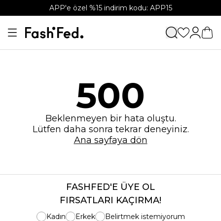
APP'e özel %15 indirim kodu: APP15
500
Beklenmeyen bir hata oluştu.
Lütfen daha sonra tekrar deneyiniz.
Ana sayfaya dön
FASHFED'E ÜYE OL
FIRSATLARI KAÇIRMA!
Kadın
Erkek
Belirtmek istemiyorum