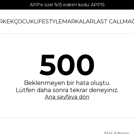
APP'e özel %15 indirim kodu: APP15
RKEK
ÇOCUK
LIFESTYLE
MARKALAR
LAST CALL
MA
500
Beklenmeyen bir hata oluştu.
Lütfen daha sonra tekrar deneyiniz.
Ana sayfaya dön
Mail Adresin