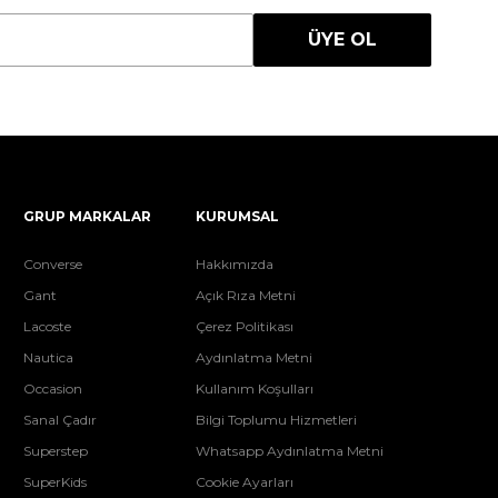
ÜYE OL
GRUP MARKALAR
KURUMSAL
Converse
Hakkımızda
Gant
Açık Rıza Metni
Lacoste
Çerez Politikası
Nautica
Aydınlatma Metni
Occasion
Kullanım Koşulları
Sanal Çadır
Bilgi Toplumu Hizmetleri
Superstep
Whatsapp Aydınlatma Metni
SuperKids
Cookie Ayarları