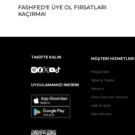
FASHFED'E ÜYE OL FIRSATLARI
KAÇIRMA!
TAKİPTE KALIN
MÜŞTERİ HİZMETLERİ
Mağazalar
Sipariş Takibi
UYGULAMAMIZI İNDİRİN
İletişim
Sıkça Sorulan Sorular
İade & İptal
Site Haritası