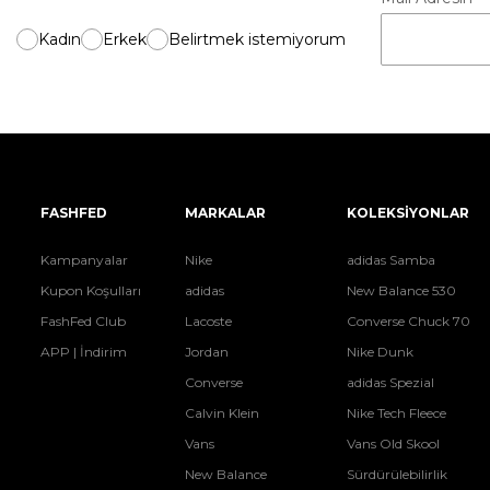
Kadın
Erkek
Belirtmek istemiyorum
FASHFED
MARKALAR
KOLEKSİYONLAR
Kampanyalar
Nike
adidas Samba
Kupon Koşulları
adidas
New Balance 530
FashFed Club
Lacoste
Converse Chuck 70
APP | İndirim
Jordan
Nike Dunk
Converse
adidas Spezial
Calvin Klein
Nike Tech Fleece
Vans
Vans Old Skool
New Balance
Sürdürülebilirlik