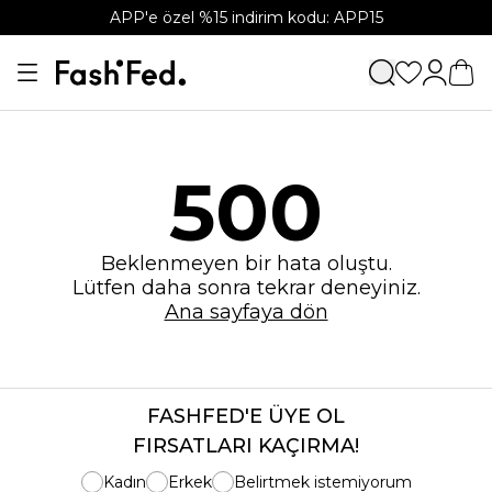
APP'e özel %15 indirim kodu: APP15
500
Beklenmeyen bir hata oluştu.
Lütfen daha sonra tekrar deneyiniz.
Ana sayfaya dön
FASHFED'E ÜYE OL
FIRSATLARI KAÇIRMA!
Kadın
Erkek
Belirtmek istemiyorum